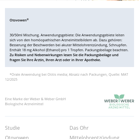
®
Otovowen
30/50ml Mischung. Anwendungsgebiete: Die Anwendungsgebiete leiten
sich von den homöopathischen Arzneimittelbildern ab. Dazu gehören:
Besserung der Beschwerden bei akuter Mittelohrentzündung, Schnupfen.
Enthält 18 mg Alkohol (Ethanol) pro 1 Tropfen. Packungsbeilage beachten.
Zu Risiken und Nebenwirkungen lesen Sie die Packungsbeilage und
fragen Sie Ihre Ärztin, Ihren Arzt oder in Ihrer Apotheke.
*Orale Anwendung bei Otitis media; Absatz nach Packungen, Quelle: MAT
12/2025
Eine Marke der Weber & Weber GmbH
Biologische Arzneimittel
Studie
Das Ohr
Otovowen
Mittelohrentzündung